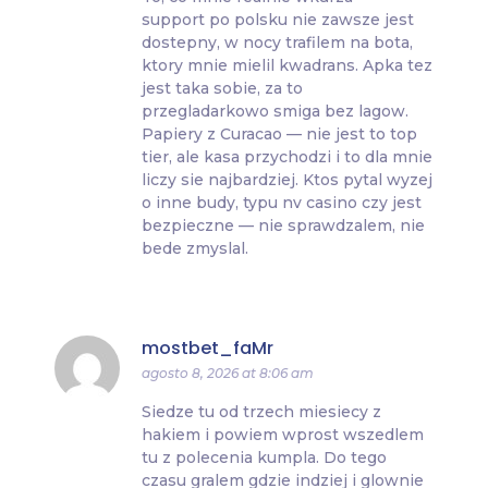
support po polsku nie zawsze jest
dostepny, w nocy trafilem na bota,
ktory mnie mielil kwadrans. Apka tez
jest taka sobie, za to
przegladarkowo smiga bez lagow.
Papiery z Curacao — nie jest to top
tier, ale kasa przychodzi i to dla mnie
liczy sie najbardziej. Ktos pytal wyzej
o inne budy, typu nv casino czy jest
bezpieczne — nie sprawdzalem, nie
bede zmyslal.
mostbet_faMr
agosto 8, 2026 at 8:06 am
Siedze tu od trzech miesiecy z
hakiem i powiem wprost wszedlem
tu z polecenia kumpla. Do tego
czasu gralem gdzie indziej i glownie