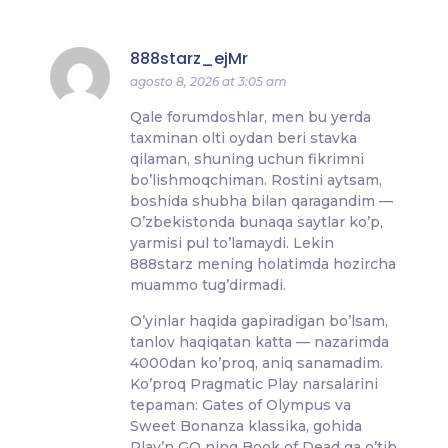
888starz_ejMr
agosto 8, 2026 at 3:05 am
Qale forumdoshlar, men bu yerda
taxminan olti oydan beri stavka
qilaman, shuning uchun fikrimni
bo’lishmoqchiman. Rostini aytsam,
boshida shubha bilan qaragandim —
O’zbekistonda bunaqa saytlar ko’p,
yarmisi pul to’lamaydi. Lekin
888starz mening holatimda hozircha
muammo tug’dirmadi.
O’yinlar haqida gapiradigan bo’lsam,
tanlov haqiqatan katta — nazarimda
4000dan ko’proq, aniq sanamadim.
Ko’proq Pragmatic Play narsalarini
tepaman: Gates of Olympus va
Sweet Bonanza klassika, gohida
Play’n GO ning Book of Dead ga o’tib