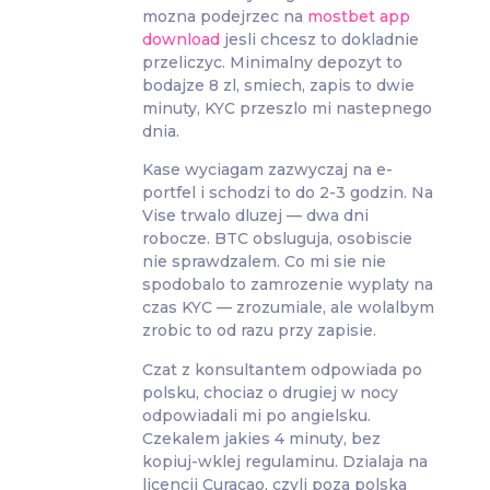
mozna podejrzec na
mostbet app
download
jesli chcesz to dokladnie
przeliczyc. Minimalny depozyt to
bodajze 8 zl, smiech, zapis to dwie
minuty, KYC przeszlo mi nastepnego
dnia.
Kase wyciagam zazwyczaj na e-
portfel i schodzi to do 2-3 godzin. Na
Vise trwalo dluzej — dwa dni
robocze. BTC obsluguja, osobiscie
nie sprawdzalem. Co mi sie nie
spodobalo to zamrozenie wyplaty na
czas KYC — zrozumiale, ale wolalbym
zrobic to od razu przy zapisie.
Czat z konsultantem odpowiada po
polsku, chociaz o drugiej w nocy
odpowiadali mi po angielsku.
Czekalem jakies 4 minuty, bez
kopiuj-wklej regulaminu. Dzialaja na
licencji Curacao, czyli poza polska