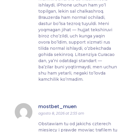
ishlaydi, iPhone uchun ham yo’l
topilgan, lekin sal chalkashroq.
Brauzerda ham normal ochiladi,
dastur bo’lsa tezroq tuyuldi. Meni
yoqmagan jihat — hujjat tekshiruvi
biroz cho’zildi, uch kunga yaqin
ovora bo’ldim, support xizmati rus
tilida normal ishlaydi, o’zbekchada
gohida sekinroq. Litsenziya Curacao
dan, ya’ni odatdagi standart —
ba’zilar buni yoqtirmaydi, men uchun
shu ham yetarli, negaki to’lovda
kamchilik ko’rmadim.
mostbet_muen
agosto 8, 2026 at 2:55 am
Obstawiam tu od jakichs czterech
miesiecy i prawde mowiac trafilem tu