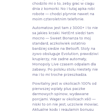
chodzilo mi o to, zeby grac w ciagu
dnia z komorki. No i tutaj apka robi
robote — chodzi plynnie nawet na
moim czteroletnim telefonie.
Automatow jest tam z 3000+ i to nie
sa jakies krzaki. NetEnt siedzi tam
mocno — Sweet Bonanza to moj
standard, aczkolwiek ostatnio
bardziej siedze na Betsoft. Stoly na
zywo obsluguje Evolution, prawdziwi
krupierzy, nie zadne automaty,
Monopoly Live czasem odpalam dla
zabawy. Po polsku stolu niestety nie
ma i to mi troche przeszkadza.
Powitalny jest w okolicach 100% od
pierwszej wplaty plus paczke
darmowych spinow, wydawane
porcjami. Wager w okolicach x60 —
niski to on nie jest, uczciwie mowiac.
Aktualne kody i regulamin bonusu