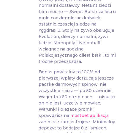
normalni dostawcy. NetEnt siedzi
tam mocno — Sweet Bonanza leci u
mnie codziennie, aczkolwiek
ostatnio czesciej siedze na
Yggdrasilu. Stoly na zywo obsluguje
Evolution, dilerzy normalni, zywi
ludzie, Monopoly Live potrafi
wciagnac na godzine.
Polskojezycznego dilera brak i to mi
troche przeszkadza.
Bonus powitalny to 100% od
pierwszej wplaty dorzucaja jeszcze
paczke darmowych spinow, nie
wszystkie naraz — po 50 dziennie.
Wager to x60 na spinach — niski to
on nie jest, uczciwie mowiac.
Warunki i biezace promki
sprawdzisz na
mostbet aplikacja
zanim sie zarejestrujesz. Minimalny
depozyt to bodajze 8 zl, smiech,