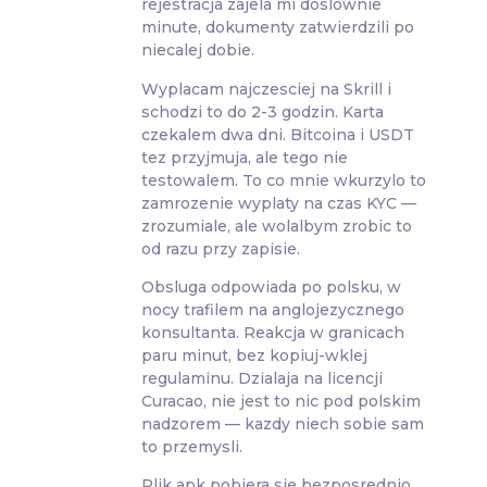
rejestracja zajela mi doslownie
minute, dokumenty zatwierdzili po
niecalej dobie.
Wyplacam najczesciej na Skrill i
schodzi to do 2-3 godzin. Karta
czekalem dwa dni. Bitcoina i USDT
tez przyjmuja, ale tego nie
testowalem. To co mnie wkurzylo to
zamrozenie wyplaty na czas KYC —
zrozumiale, ale wolalbym zrobic to
od razu przy zapisie.
Obsluga odpowiada po polsku, w
nocy trafilem na anglojezycznego
konsultanta. Reakcja w granicach
paru minut, bez kopiuj-wklej
regulaminu. Dzialaja na licencji
Curacao, nie jest to nic pod polskim
nadzorem — kazdy niech sobie sam
to przemysli.
Plik apk pobiera sie bezposrednio