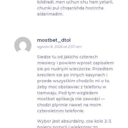
bildiradi, men uchun shu ham yetarli,
chunki pul chiqarishda hozircha
aldanmadim.
mostbet_dtol
agosto 8, 2026 at 2:57 am
Siedze tu od jakichs czterech
miesiecy i powiem wprost zapisalem
sie po nudnym wieczorze. Przedtem
krecilem sie po innych kasynach i
przede wszystkim chodzilo mi o to,
zeby moc obstawiac z telefonu w
tramwaju. Pod tym wzgledem
mostbet aplikacja nie zawodzi —
chodzi plynnie nawet na moim
czteroletnim telefonie.
Wybor jest absurdalny, cos kolo 2-3
tysiecy pozycji i wiekszosc to