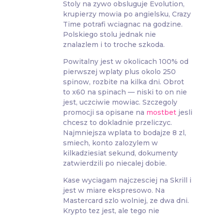
Stoly na zywo obsluguje Evolution,
krupierzy mowia po angielsku, Crazy
Time potrafi wciagnac na godzine.
Polskiego stolu jednak nie
znalazlem i to troche szkoda.
Powitalny jest w okolicach 100% od
pierwszej wplaty plus okolo 250
spinow, rozbite na kilka dni. Obrot
to x60 na spinach — niski to on nie
jest, uczciwie mowiac. Szczegoly
promocji sa opisane na
mostbet
jesli
chcesz to dokladnie przeliczyc.
Najmniejsza wplata to bodajze 8 zl,
smiech, konto zalozylem w
kilkadziesiat sekund, dokumenty
zatwierdzili po niecalej dobie.
Kase wyciagam najczesciej na Skrill i
jest w miare ekspresowo. Na
Mastercard szlo wolniej, ze dwa dni.
Krypto tez jest, ale tego nie