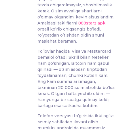
tezda chiqarolmaysiz, shoshilmaslik
kerak. O’zim avvaliga shartlarni
o’qimay olgandim, keyin afsuslandim.
Amaldagi takliflarni
888starz apk
orqali ko’rib chiqsangiz bo’ladi,
ro’yxatdan o’tishdan oldin shuni
maslahat beraman.
To’lovlar haqida: Visa va Mastercard
bemalol o’tadi, Skrill bilan Neteller
ham qo’shilgan, Bitcoin ham qabul
qilinadi — o’zim asosan kriptodan
foydalanaman, chunki kutish kam.
Eng kam summa arzimagan,
taxminan 20 000 so’m atrofida bo’lsa
kerak. O’tgan hafta yechib oldim —
hamyonga bir soatga qolmay keldi,
kartaga esa sutkacha kutdim.
Telefon versiyasi to’g’risida ikki og’iz:
rasmiy sahifadan ilovani olish
mumkin, android da muammosiz