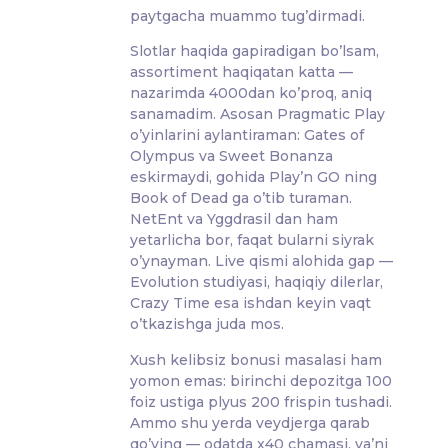
paytgacha muammo tug’dirmadi.
Slotlar haqida gapiradigan bo’lsam,
assortiment haqiqatan katta —
nazarimda 4000dan ko’proq, aniq
sanamadim. Asosan Pragmatic Play
o’yinlarini aylantiraman: Gates of
Olympus va Sweet Bonanza
eskirmaydi, gohida Play’n GO ning
Book of Dead ga o’tib turaman.
NetEnt va Yggdrasil dan ham
yetarlicha bor, faqat bularni siyrak
o’ynayman. Live qismi alohida gap —
Evolution studiyasi, haqiqiy dilerlar,
Crazy Time esa ishdan keyin vaqt
o’tkazishga juda mos.
Xush kelibsiz bonusi masalasi ham
yomon emas: birinchi depozitga 100
foiz ustiga plyus 200 frispin tushadi.
Ammo shu yerda veydjerga qarab
qo’ying — odatda x40 chamasi, ya’ni