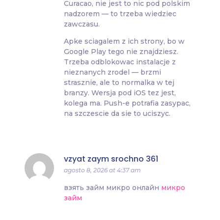
Curacao, nie jest to nic pod polskim
nadzorem — to trzeba wiedziec
zawczasu.
Apke sciagalem z ich strony, bo w
Google Play tego nie znajdziesz.
Trzeba odblokowac instalacje z
nieznanych zrodel — brzmi
strasznie, ale to normalka w tej
branzy. Wersja pod iOS tez jest,
kolega ma. Push-e potrafia zasypac,
na szczescie da sie to uciszyc.
vzyat zaym srochno 361
agosto 8, 2026 at 4:37 am
взять займ микро онлайн
микро
займ