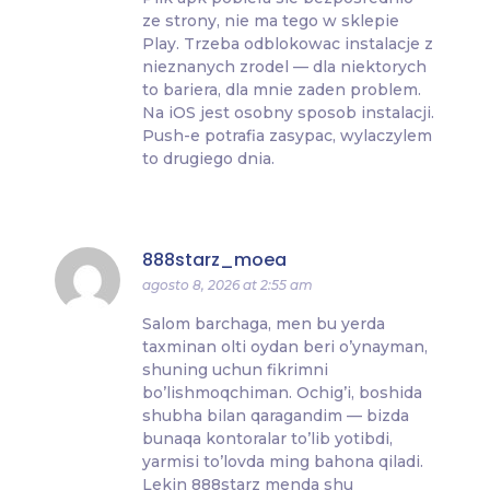
ze strony, nie ma tego w sklepie
Play. Trzeba odblokowac instalacje z
nieznanych zrodel — dla niektorych
to bariera, dla mnie zaden problem.
Na iOS jest osobny sposob instalacji.
Push-e potrafia zasypac, wylaczylem
to drugiego dnia.
888starz_moea
agosto 8, 2026 at 2:55 am
Salom barchaga, men bu yerda
taxminan olti oydan beri o’ynayman,
shuning uchun fikrimni
bo’lishmoqchiman. Ochig’i, boshida
shubha bilan qaragandim — bizda
bunaqa kontoralar to’lib yotibdi,
yarmisi to’lovda ming bahona qiladi.
Lekin 888starz menda shu