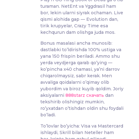
turaman. NetEnt va Yggdrasil ham
bor, lekin ularni siyrak ochaman. Live
qismi alohida gap — Evolution dan,
tirik krupyelar, Crazy Time esa
kechqurun dam olishga juda mos.
Bonus masalasi ancha munosib:
dastlabki to’ldirishda 100% ustiga va
yana 150 frispin beriladi. Ammo shu
yerda veydjerga qarab qo’ying —
ko’pincha x40 chamasi, ya’ni darrov
chiqarolmaysiz, sabr kerak. Men
avvaliga qoidalarni o’qimay olib
yubordim va biroz kuyib qoldim. Joriy
aksiyalarni
888starz скачать
dan
tekshirib olishingiz mumkin,
ro’yxatdan o’tishdan oldin shu foydali
bo’ladi.
To’lovlar bo’yicha: Visa va Mastercard
ishlaydi, Skrill bilan Neteller ham
bor, kripto ham qabul qilinadi —