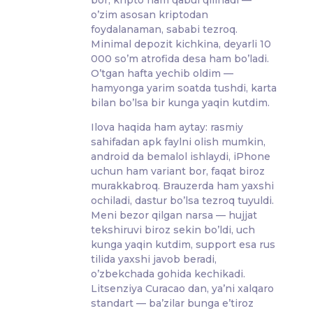
o’zim asosan kriptodan
foydalanaman, sababi tezroq.
Minimal depozit kichkina, deyarli 10
000 so’m atrofida desa ham bo’ladi.
O’tgan hafta yechib oldim —
hamyonga yarim soatda tushdi, karta
bilan bo’lsa bir kunga yaqin kutdim.
Ilova haqida ham aytay: rasmiy
sahifadan apk faylni olish mumkin,
android da bemalol ishlaydi, iPhone
uchun ham variant bor, faqat biroz
murakkabroq. Brauzerda ham yaxshi
ochiladi, dastur bo’lsa tezroq tuyuldi.
Meni bezor qilgan narsa — hujjat
tekshiruvi biroz sekin bo’ldi, uch
kunga yaqin kutdim, support esa rus
tilida yaxshi javob beradi,
o’zbekchada gohida kechikadi.
Litsenziya Curacao dan, ya’ni xalqaro
standart — ba’zilar bunga e’tiroz