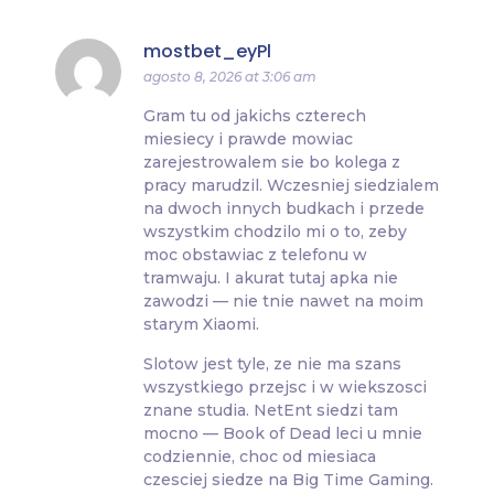
mostbet_eyPl
agosto 8, 2026 at 3:06 am
Gram tu od jakichs czterech
miesiecy i prawde mowiac
zarejestrowalem sie bo kolega z
pracy marudzil. Wczesniej siedzialem
na dwoch innych budkach i przede
wszystkim chodzilo mi o to, zeby
moc obstawiac z telefonu w
tramwaju. I akurat tutaj apka nie
zawodzi — nie tnie nawet na moim
starym Xiaomi.
Slotow jest tyle, ze nie ma szans
wszystkiego przejsc i w wiekszosci
znane studia. NetEnt siedzi tam
mocno — Book of Dead leci u mnie
codziennie, choc od miesiaca
czesciej siedze na Big Time Gaming.