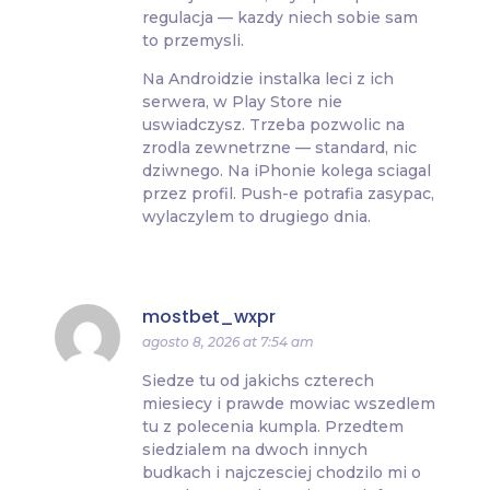
regulacja — kazdy niech sobie sam
to przemysli.
Na Androidzie instalka leci z ich
serwera, w Play Store nie
uswiadczysz. Trzeba pozwolic na
zrodla zewnetrzne — standard, nic
dziwnego. Na iPhonie kolega sciagal
przez profil. Push-e potrafia zasypac,
wylaczylem to drugiego dnia.
mostbet_wxpr
agosto 8, 2026 at 7:54 am
Siedze tu od jakichs czterech
miesiecy i prawde mowiac wszedlem
tu z polecenia kumpla. Przedtem
siedzialem na dwoch innych
budkach i najczesciej chodzilo mi o