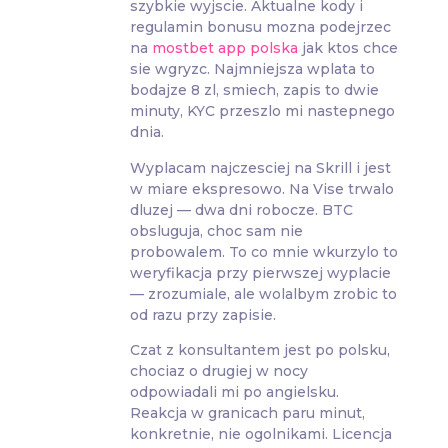
szybkie wyjscie. Aktualne kody i
regulamin bonusu mozna podejrzec
na
mostbet app polska
jak ktos chce
sie wgryzc. Najmniejsza wplata to
bodajze 8 zl, smiech, zapis to dwie
minuty, KYC przeszlo mi nastepnego
dnia.
Wyplacam najczesciej na Skrill i jest
w miare ekspresowo. Na Vise trwalo
dluzej — dwa dni robocze. BTC
obsluguja, choc sam nie
probowalem. To co mnie wkurzylo to
weryfikacja przy pierwszej wyplacie
— zrozumiale, ale wolalbym zrobic to
od razu przy zapisie.
Czat z konsultantem jest po polsku,
chociaz o drugiej w nocy
odpowiadali mi po angielsku.
Reakcja w granicach paru minut,
konkretnie, nie ogolnikami. Licencja