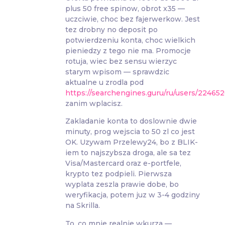
plus 50 free spinow, obrot x35 —
uczciwie, choc bez fajerwerkow. Jest
tez drobny no deposit po
potwierdzeniu konta, choc wielkich
pieniedzy z tego nie ma. Promocje
rotuja, wiec bez sensu wierzyc
starym wpisom — sprawdzic
aktualne u zrodla pod
https://searchengines.guru/ru/users/22465
zanim wplacisz.
Zakladanie konta to doslownie dwie
minuty, prog wejscia to 50 zl co jest
OK. Uzywam Przelewy24, bo z BLIK-
iem to najszybsza droga, ale sa tez
Visa/Mastercard oraz e-portfele,
krypto tez podpieli. Pierwsza
wyplata zeszla prawie dobe, bo
weryfikacja, potem juz w 3-4 godziny
na Skrilla.
To, co mnie realnie wkurza —