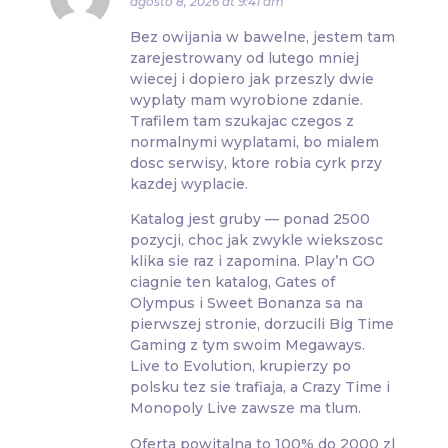
agosto 8, 2026 at 9:41 am
Bez owijania w bawelne, jestem tam
zarejestrowany od lutego mniej
wiecej i dopiero jak przeszly dwie
wyplaty mam wyrobione zdanie.
Trafilem tam szukajac czegos z
normalnymi wyplatami, bo mialem
dosc serwisy, ktore robia cyrk przy
kazdej wyplacie.
Katalog jest gruby — ponad 2500
pozycji, choc jak zwykle wiekszosc
klika sie raz i zapomina. Play’n GO
ciagnie ten katalog, Gates of
Olympus i Sweet Bonanza sa na
pierwszej stronie, dorzucili Big Time
Gaming z tym swoim Megaways.
Live to Evolution, krupierzy po
polsku tez sie trafiaja, a Crazy Time i
Monopoly Live zawsze ma tlum.
Oferta powitalna to 100% do 2000 zl