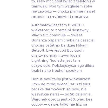
to, zeby moc obstawiac z telefonu w
tramwaju. Pod tym wzgledem apka
nie zawodzi — chodzi plynnie nawet
na moim zajechanym Samsungu.
Automatow jest tam z 3000+ i
wiekszosc to normalni dostawcy.
Play’n GO dominuje — Sweet
Bonanza odpalam chyba najczesciej,
chociaz ostatnio bardziej klikam
Betsoft. Live jest od Evolution,
dilerzy normalni, zywi ludzie,
Lightning Roulette jest tam
oczywiscie. Polskojezycznego dilera
brak i na to troche narzekam.
Bonus powitalny jest w okolicach
125% do mniej wiecej 1600 zl plus
paczke darmowych spinow, nie
wszystkie naraz — po 50 dziennie.
Warunek obrotu jest x60, wiec bez
cudow — da sie, tylko nie licz na