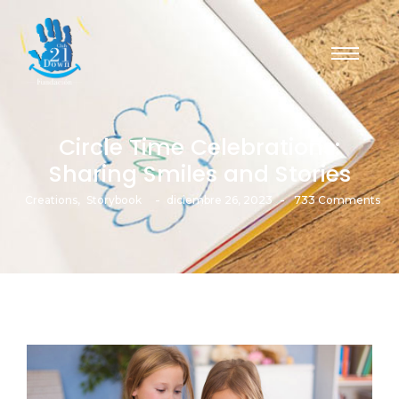
Circle Time Celebrations:
Sharing Smiles and Stories
-
-
Creations
,
Storybook
diciembre 26, 2023
733 Comments